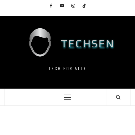
Skip
Facebook
YouTube
Instagram
TikTok
to
content
TECHSEN
TECH FOR ALLE
Primary
Menu