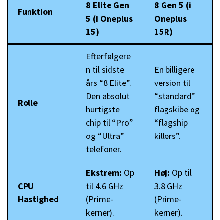
8 Elite Gen
8 Gen 5 (
i
Funktion
5 (i Oneplus
Oneplus
15)
15
R)
Efterfølgere
n til sidste
En billigere
års “8 Elite”.
version til
Den absolut
“standard”
Rolle
hurtigste
flagskibe og
chip til “Pro”
“flagship
og “Ultra”
killers”.
telefoner.
Ekstrem:
Op
Høj:
Op til
CPU
til 4.6 GHz
3.8 GHz
Hastighed
(Prime-
(Prime-
kerner).
kerner).