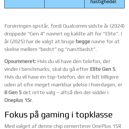
hastigheder.
Forvirringen opstår, fordi Qualcomm sidste år (2024)
droppede “Gen 4” navnet og kaldte alt for “Elite”. I
år (2025) har de valgt at bruge
begge
navne for at
skelne mellem “bedst” og “næstbedst”.
Opsummeret:
Hvis du vil have den telefon, der
vinder i benchmarks, skal du gå efter
Elite Gen 5
.
Hvis du vil have en top-telefon, der er lidt billigere
uden at ofre meget mærkbar ydelse i hverdagen, er
8 Gen 5
det rette valg – altså den der sidder i
Oneplus 15r
.
Fokus på gaming i topklasse
Med valget af denne chip cementerer OnePlus 15R