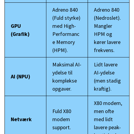
Adreno 840
Adreno 840
(Fuld styrke)
(Nedroslet).
GPU
med High-
Mangler
(Grafik)
Performanc
HPM og
e Memory
kører lavere
(HPM).
frekvens.
Maksimal AI-
Lidt lavere
ydelse til
AI-ydelse
AI (NPU)
komplekse
(men stadig
opgaver.
kraftig).
X80 modem,
Fuld X80
men ofte
Netværk
modem
med lidt
support.
lavere peak-