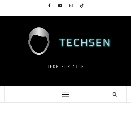
Skip
Facebook
YouTube
Instagram
TikTok
to
content
TECHSEN
TECH FOR ALLE
Primary
Menu