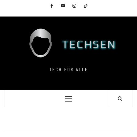
Skip
Facebook
YouTube
Instagram
TikTok
to
content
TECHSEN
TECH FOR ALLE
Primary
Menu