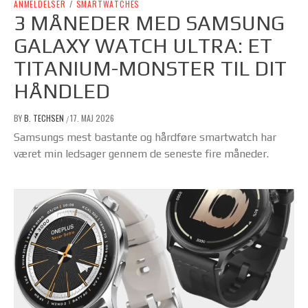
ANMELDELSER
/
SMARTWATCHES
3 MÅNEDER MED SAMSUNG
GALAXY WATCH ULTRA: ET
TITANIUM-MONSTER TIL DIT
HÅNDLED
BY
B. TECHSEN
17. MAJ 2026
/
Samsungs mest bastante og hårdføre smartwatch har
været min ledsager gennem de seneste fire måneder.