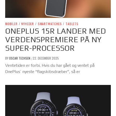
MOBILER
/
NYHEDER
/
SMARTWATCHES
/
TABLETS
ONEPLUS 15R LANDER MED
VERDENSPREMIERE PÅ NY
SUPER-PROCESSOR
BY
OSCAR TECHSEN
22. DECEMBER 2025
/
Ventetiden er forbi. Hvis du har gået og ventet på
OnePlus’ nyeste “flagskibsdræber”, så er