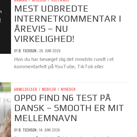
MEST UDBREDTE
INTERNETKOMMENTAR I
ÅREVIS – NU
VIRKELIGHED!
BY
B. TECHSEN
26. JUNI 2026
/
Hvis du har bevæget dig det mindste rundt i et
kommentarfelt på YouTube, TikTok eller
ANMELDELSER
/
MOBILER
/
NYHEDER
OPPO FIND N6 TEST PÅ
DANSK – SMOOTH ER MIT
MELLEMNAVN
BY
B. TECHSEN
14. JUNI 2026
/