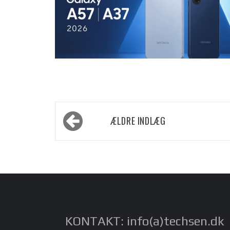
Navigation
ÆLDRE INDLÆG
til
indlæg
KONTAKT: info(a)techsen.dk