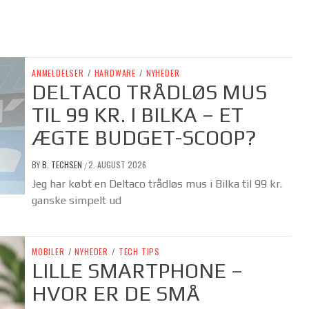
ANMELDELSER
/
HARDWARE
/
NYHEDER
DELTACO TRÅDLØS MUS
TIL 99 KR. I BILKA – ET
ÆGTE BUDGET-SCOOP?
BY
B. TECHSEN
2. AUGUST 2026
/
Jeg har købt en Deltaco trådløs mus i Bilka til 99 kr.
ganske simpelt ud
MOBILER
/
NYHEDER
/
TECH TIPS
LILLE SMARTPHONE –
HVOR ER DE SMÅ