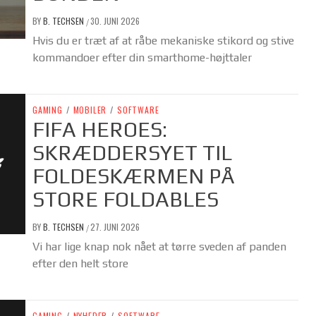
BY
B. TECHSEN
30. JUNI 2026
/
Hvis du er træt af at råbe mekaniske stikord og stive
kommandoer efter din smarthome-højttaler
GAMING
/
MOBILER
/
SOFTWARE
FIFA HEROES:
SKRÆDDERSYET TIL
FOLDESKÆRMEN PÅ
STORE FOLDABLES
BY
B. TECHSEN
27. JUNI 2026
/
Vi har lige knap nok nået at tørre sveden af panden
efter den helt store
GAMING
/
NYHEDER
/
SOFTWARE