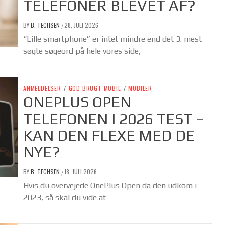
TELEFONER BLEVET AF?
BY
B. TECHSEN
28. JULI 2026
/
“Lille smartphone” er intet mindre end det 3. mest
søgte søgeord på hele vores side,
ANMELDELSER
/
GOD BRUGT MOBIL
/
MOBILER
ONEPLUS OPEN
TELEFONEN I 2026 TEST –
KAN DEN FLEXE MED DE
NYE?
BY
B. TECHSEN
18. JULI 2026
/
Hvis du overvejede OnePlus Open da den udkom i
2023, så skal du vide at