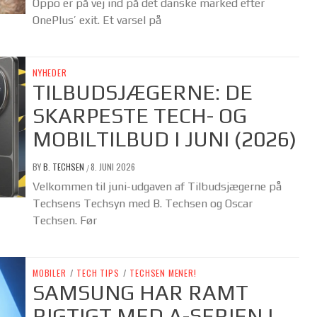
Oppo er på vej ind på det danske marked efter
OnePlus’ exit. Et varsel på
NYHEDER
TILBUDSJÆGERNE: DE
SKARPESTE TECH- OG
MOBILTILBUD I JUNI (2026)
BY
B. TECHSEN
8. JUNI 2026
/
Velkommen til juni-udgaven af Tilbudsjægerne på
Techsens Techsyn med B. Techsen og Oscar
Techsen. Før
MOBILER
/
TECH TIPS
/
TECHSEN MENER!
SAMSUNG HAR RAMT
RIGTIGT MED A-SERIEN I