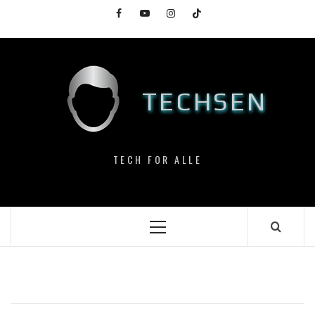
Skip
Facebook
YouTube
Instagram
TikTok
to
content
TECHSEN
TECH FOR ALLE
Primary
Menu