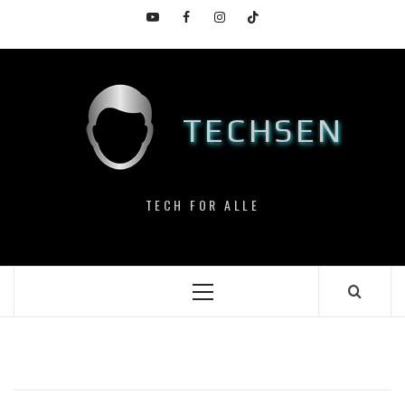
Skip
YouTube
Facebook
Instagram
TikTok
to
content
TECHSEN
TECH FOR ALLE
Primary
Menu