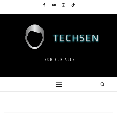
Skip
Facebook
YouTube
Instagram
TikTok
to
content
TECHSEN
TECH FOR ALLE
Primary
Menu