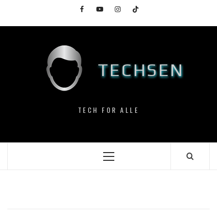
Skip
Facebook
YouTube
Instagram
TikTok
to
content
TECHSEN
TECH FOR ALLE
Primary
Menu