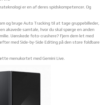
rateknologi er en af deres spidskompetencer. Og
m og bruge Auto Tracking til at tage gruppebilleder,
or den akavede samtale, hvor du skal spørge en anden
familie. Uønskede foto-crashere? Fjern dem let med
efter med Side-by-Side Editing på den store foldbare
sætte menukortet med Gemini Live.