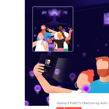
Galaxy Z Fold7’s FlexCam og Auto Tr