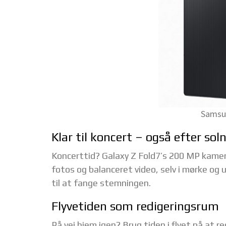
Samsun
Klar til koncert – også efter so
Koncerttid? Galaxy Z Fold7’s 200 MP kamer
fotos og balanceret video, selv i mørke og
til at fange stemningen.
Flyvetiden som redigeringsrum
På vej hjem igen? Brug tiden i flyet på at r