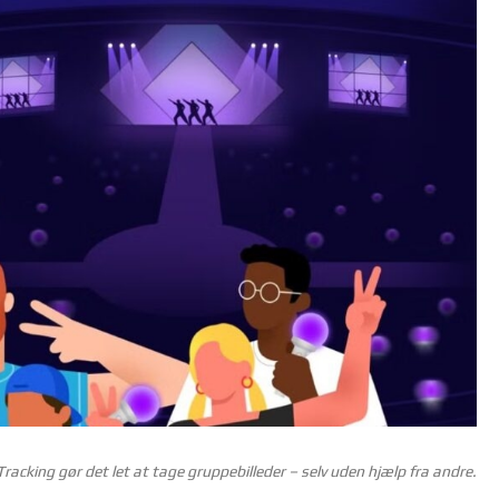
acking gør det let at tage gruppebilleder – selv uden hjælp fra andre.