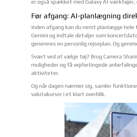
er også spækket med Galaxy AI-værktøjer, d
Før afgang: AI-planlægning dire
Inden afgang kan du nemt planlægge hele t
Gemini og indtale detaljer som koncertdat
genereres en personlig rejseplan. Og gem
Svært ved at vælge tøj? Brug Camera Sharing 
muligheder og få vejrbetingede anbefaling
aktiviteter.
Og når dagen nærmer sig, samler funktionen
valutakurser i et klart overblik.