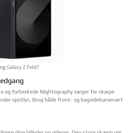
g Galazy Z Fold7
lnedgang
a og forbedrede Nightography sørger for skarpe
 under spotlys. Brug både front- og bagsidekameraet
edigere dine billeder og videoer. Den store skærm gør