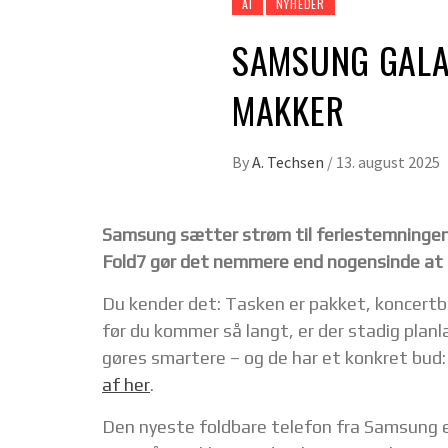
AI
NYHEDER
SAMSUNG GALAX
MAKKER
By
A. Techsen
/
13. august 2025
Samsung sætter strøm til feriestemningen
Fold7 gør det nemmere end nogensinde at p
Du kender det: Tasken er pakket, koncertbill
før du kommer så langt, er der stadig plan
gøres smartere – og de har et konkret bud
af her
.
Den nyeste foldbare telefon fra Samsung e