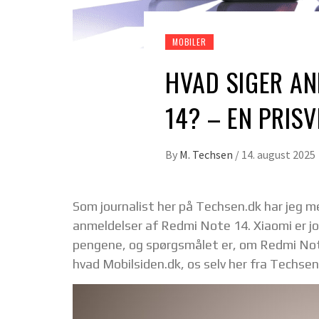
MOBILER
HVAD SIGER A
14? – EN PRIS
By
M. Techsen
/
14. august 2025
Som journalist her på Techsen.dk har jeg m
anmeldelser af Redmi Note 14. Xiaomi er jo 
pengene, og spørgsmålet er, om Redmi Note 
hvad Mobilsiden.dk, os selv her fra Techse