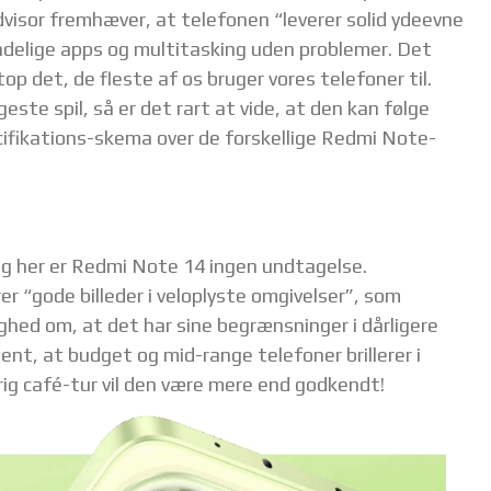
visor fremhæver, at telefonen “leverer solid ydeevne
ndelige apps og multitasking uden problemer. Det
top det, de fleste af os bruger vores telefoner til.
ste spil, så er det rart at vide, at den kan følge
pecifikations-skema over de forskellige Redmi Note-
g her er Redmi Note 14 ingen undtagelse.
r “gode billeder i veloplyste omgivelser”, som
ghed om, at det har sine begrænsninger i dårligere
ldent, at budget og mid-range telefoner brillerer i
rig café-tur vil den være mere end godkendt!