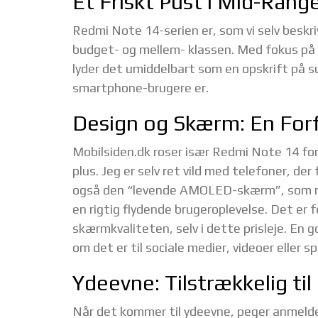
Et Friskt Pust i Mid-Ran
Redmi Note 14-serien er, som vi selv beskri
budget- og mellem- klassen. Med fokus på “
lyder det umiddelbart som en opskrift på s
smartphone-brugere er.
Design og Skærm: En For
Mobilsiden.dk roser især Redmi Note 14 for 
plus. Jeg er selv ret vild med telefoner, de
også den “levende AMOLED-skærm”, som me
en rigtig flydende brugeroplevelse. Det er
skærmkvaliteten, selv i dette prisleje. En 
om det er til sociale medier, videoer eller spi
Ydeevne: Tilstrækkelig ti
Når det kommer til ydeevne, peger anmelde