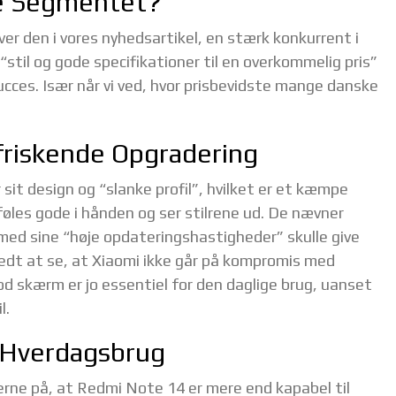
ge Segmentet?
ver den i vores nyhedsartikel, en stærk konkurrent i
stil og gode specifikationer til en overkommelig pris”
ucces. Især når vi ved, hvor prisbevidste mange danske
friskende Opgradering
sit design og “slanke profil”, hvilket er et kæmpe
r føles gode i hånden og ser stilrene ud. De nævner
d sine “høje opdateringshastigheder” skulle give
 fedt at se, at Xiaomi ikke går på kompromis med
god skærm er jo essentiel for den daglige brug, uanset
l.
l Hverdagsbrug
rne på, at Redmi Note 14 er mere end kapabel til