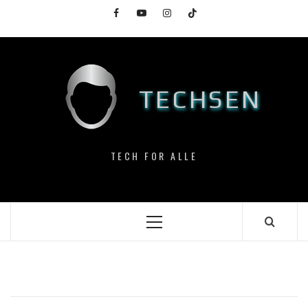
Skip
Facebook
YouTube
Instagram
TikTok
to
content
TECHSEN
TECH FOR ALLE
Primary
Menu