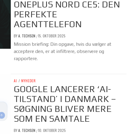
ONEPLUS NORD CE5: DEN
PERFEKTE
AGENTTELEFON
BY
A. TECHSEN
15. OKTOBER 2025
/
Mission briefing: Din opgave, hvis du vælger at
acceptere den, er at infiltrere, observere og
rapportere.
AI
/
NYHEDER
GOOGLE LANCERER ‘AI-
TILSTAND’ I DANMARK –
SØGNING BLIVER MERE
SOM EN SAMTALE
BY
A. TECHSEN
10. OKTOBER 2025
/