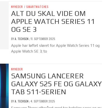
NYHEDER
/
SMARTWATCHES
ALT DU SKAL VIDE OM
APPLE WATCH SERIES 11
OG SE 3
BY
A. TECHSEN
11. SEPTEMBER 2025
/
Apple har løftet sløret for Apple Watch Series 11 og
Apple Watch SE 3; to
NYHEDER
SAMSUNG LANCERER
GALAXY S25 FE OG GALAXY
TAB S11-SERIEN
BY
A. TECHSEN
4. SEPTEMBER 2025
/
Samsung åbner efteråret med tre tydelige spor: en ny