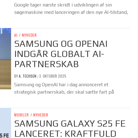
Google tager næste skridt i udviklingen af sin
søgemaskine med lanceringen af den nye AI-tilstand,
AI
/
NYHEDER
SAMSUNG OG OPENAI
INDGÅR GLOBALT AI-
PARTNERSKAB
BY
A. TECHSEN
3. OKTOBER 2025
/
Samsung og OpenAI har i dag annonceret et
strategisk partnerskab, der skal sætte fart på
MOBILER
/
NYHEDER
SAMSUNG GALAXY S25 FE
LANCERET: KRAFTFULD