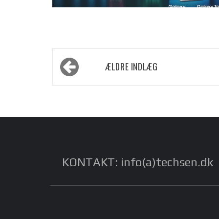
Navigation
ÆLDRE INDLÆG
til
indlæg
KONTAKT: info(a)techsen.dk