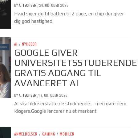
BY
A. TECHSEN
28. OKTOBER 2025
/
Hvad siger du til batteri til 2 dage, en chip der giver
dig god hastighed,
AI
/
NYHEDER
GOOGLE GIVER
UNIVERSITETSSTUDERENDE
GRATIS ADGANG TIL
AVANCERET AI
BY
A. TECHSEN
19. OKTOBER 2025
/
AI skal ikke erstatte de studerende – men gøre dem
klogere.Google lancerer nu et markant
ANMELDELSER
/
GAMING
/
MOBILER