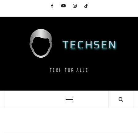
Skip
Facebook
YouTube
Instagram
TikTok
to
content
TECHSEN
TECH FOR ALLE
Primary
Menu