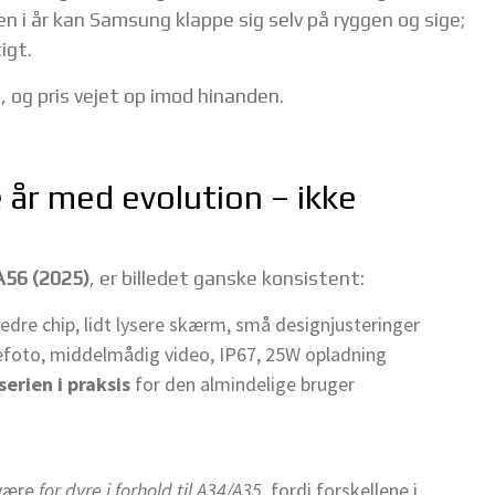
 i år kan Samsung klappe sig selv på ryggen og sige;
igt.
, og pris vejet op imod hinanden.
 år med evolution – ikke
 A56 (2025)
, er billedet ganske konsistent:
 bedre chip, lidt lysere skærm, små designjusteringer
efoto, middelmådig video, IP67, 25W opladning
erien i praksis
for den almindelige bruger
 være
for dyre i forhold til A34/A35
, fordi forskellene i