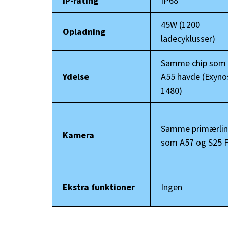
IP-rating
IP68
45W (1200
Opladning
ladecyklusser)
Samme chip som
Ydelse
A55 havde (Exyno
1480)
Samme primærlin
Kamera
som A57 og S25 F
Ekstra funktioner
Ingen