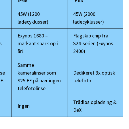
IP68
IP68
45W (1200
45W (2000
ladecyklusser)
ladecyklusser)
Exynos 1680 –
Flagskib chip fra
s
markant spark op i
S24-serien (Exynos
år!
2400)
Samme
se
kameralinser som
Dedikeret 3x optisk
E.
S25 FE på nær ingen
telefoto
telefotolinse.
Trådløs opladning &
Ingen
DeX