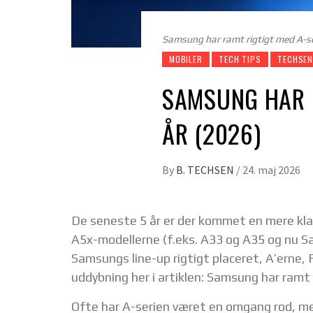
Samsung har ramt rigtigt med A-ser
MOBILER
TECH TIPS
TECHSEN
SAMSUNG HAR R
ÅR (2026)
By
B. TECHSEN
/
24. maj 2026
De seneste 5 år er der kommet en mere klar
A5x-modellerne (f.eks. A33 og A35 og nu S
Samsungs line-up rigtigt placeret, A’erne, 
uddybning her i artiklen: Samsung har ramt r
Ofte har A-serien været en omgang rod, med