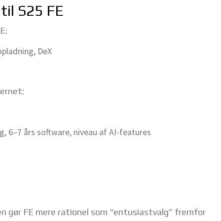
til S25 FE
E:
 opladning, DeX
ernet:
, 6–7 års software, niveau af AI-features
en gør FE mere rationel som “entusiastvalg” fremfor