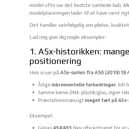
model ofte var det bedste samlede køb. Men
modelplaceringen lader til at have ramt rigt
Det handler selvfølgelig om ydelse, kvalitet
Lad mig give dig nogle eksempler:
1. A5x-historikken: mange
positionering
Hvis vi ser på
A5x-serien fra A50 (2019) til
Årlige
inkrementelle forbedringer
: lidt
Samme kerne-DNA: plastik/glas, ingen tel
Præstationsmæssigt
meget tæt på A3x-s
Eksempel:
Galaxy
A54/A55
blev ofte kritiseret for at