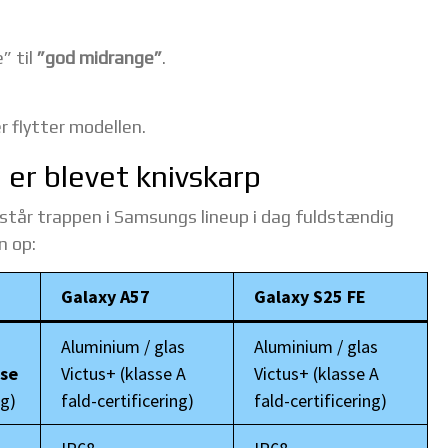
” til
”god midrange”
.
r flytter modellen.
 er blevet knivskarp
, står trappen i Samsungs lineup i dag fuldstændig
n op:
Galaxy A57
Galaxy S25 FE
Aluminium / glas
Aluminium / glas
sse
Victus+ (klasse A
Victus+ (klasse A
ng)
fald-certificering)
fald-certificering)