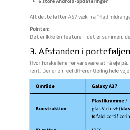
6 store Android-opdateringer
Alt dette løfter A57 væk fra “flad midrange
Pointen
:
Det er ikke én feature – det er summen, de
3. Afstanden i porteføljen
Hvor forskellene før var svære at få øje på
rent. Der er en reel differentiering hele veje
Område
Galaxy A37
Plastikramme
/
Konstruktion
glas Victus+ (
kla
B
fald-certificeri