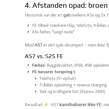
4. Afstanden opad: broen 
Historisk var der et
gab
mellem A5x og Sx F
FE tilbød stærkere chip, telefoto, trådløs
A5x føltes “langt nede”
Med
A57
er det gab skrumpet – men ikke fj
A57 vs. S25 FE
Fælles:
Byggekvalitet, IP68, 45W opladning
FE-bevarer forspring i:
Telefoto (3× optisk)
Trådløs opladning + reverse charging
DeX og kraftigere SoC (Exynos 2400)
Resultat:
A57
kannibaliserer ikke FE
, m