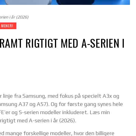
ien i år (2026)
 MENER!
AMT RIGTIGT MED A-SERIEN I
 linje fra Samsung, med fokus på specielt A3x og
amsung A37 og A57). Og for første gang synes hele
FE’er og S-serien modeller inkluderet. Læs min
igtigt med A-serien i år (2026).
 mange forskellige modeller, hvor den billigere