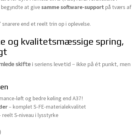
 begyndte at give
samme software-support
på tværs af
arere end et reelt trin op i oplevelse.
ke og kvalitetsmæssige spring,
gt
mlede skifte
i seriens levetid – ikke på ét punkt, men
sen
ance‑løft og bedre køling end A37!
der
– komplet S-FE-materialekvalitet
reelt S‑niveau i lysstyrke
)