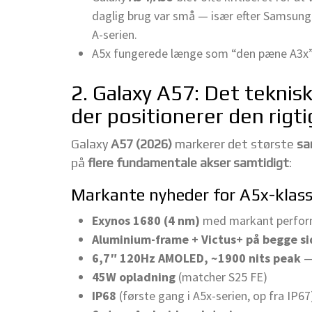
daglig brug var små — især efter Samsung
A-serien.
A5x fungerede længe som “den pæne A3x” sn
2. Galaxy A57: Det teknis
der positionerer den rigti
Galaxy
A57 (2026)
markerer det største
sa
på
flere fundamentale akser samtidigt
:
Markante nyheder for A5x-klas
Exynos 1680 (4 nm)
med markant perform
Aluminium-frame + Victus+ på begge si
6,7″ 120Hz AMOLED, ~1900 nits peak
— 
45W opladning
(matcher S25 FE)
IP68
(første gang i A5x-serien, op fra IP67