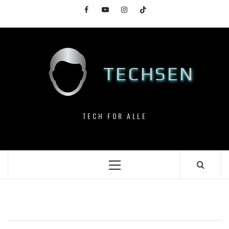
Skip
Facebook
YouTube
Instagram
TikTok
to
content
TECHSEN
TECH FOR ALLE
Primary
Menu