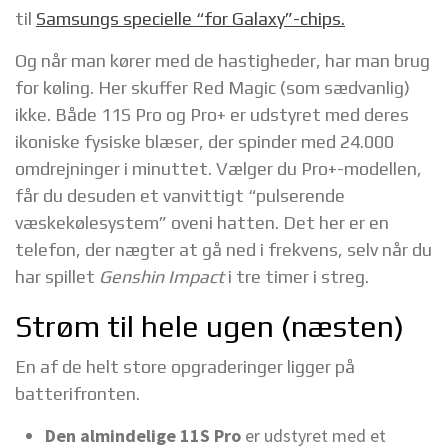
til
Samsungs specielle “for Galaxy”-chips.
Og når man kører med de hastigheder, har man brug
for køling. Her skuffer Red Magic (som sædvanlig)
ikke. Både 11S Pro og Pro+ er udstyret med deres
ikoniske fysiske blæser, der spinder med 24.000
omdrejninger i minuttet. Vælger du Pro+-modellen,
får du desuden et vanvittigt “pulserende
væskekølesystem” oveni hatten. Det her er en
telefon, der nægter at gå ned i frekvens, selv når du
har spillet
Genshin Impact
i tre timer i streg.
Strøm til hele ugen (næsten)
En af de helt store opgraderinger ligger på
batterifronten.
Den almindelige 11S Pro
er udstyret med et