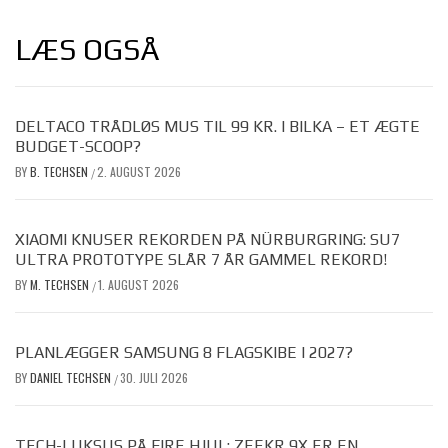
LÆS OGSÅ
DELTACO TRÅDLØS MUS TIL 99 KR. I BILKA – ET ÆGTE
BUDGET-SCOOP?
BY
B. TECHSEN
2. AUGUST 2026
/
XIAOMI KNUSER REKORDEN PÅ NÜRBURGRING: SU7
ULTRA PROTOTYPE SLÅR 7 ÅR GAMMEL REKORD!
BY
M. TECHSEN
1. AUGUST 2026
/
PLANLÆGGER SAMSUNG 8 FLAGSKIBE I 2027?
BY
DANIEL TECHSEN
30. JULI 2026
/
TECH-LUKSUS PÅ FIRE HJUL: ZEEKR 9X ER EN