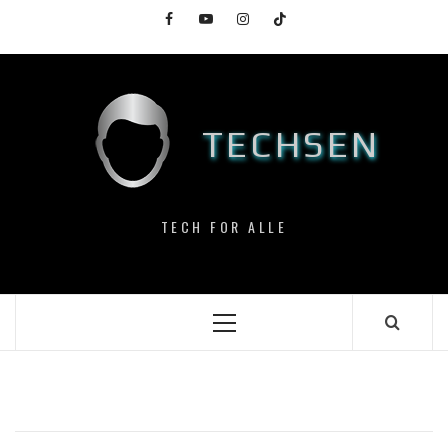
Skip
Facebook
YouTube
Instagram
TikTok
to
content
TECHSEN
TECH FOR ALLE
Primary
Menu