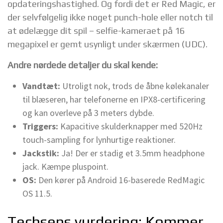
opdateringshastighed. Og fordi det er Red Magic, er
der selvfølgelig ikke noget punch-hole eller notch til
at ødelægge dit spil – selfie-kameraet på 16
megapixel er gemt usynligt under skærmen (UDC).
Andre nørdede detaljer du skal kende:
Vandtæt:
Utroligt nok, trods de åbne kølekanaler
til blæseren, har telefonerne en IPX8-certificering
og kan overleve på 3 meters dybde.
Triggers:
Kapacitive skulderknapper med 520Hz
touch-sampling for lynhurtige reaktioner.
Jackstik:
Ja! Der er stadig et 3.5mm headphone
jack. Kæmpe pluspoint.
OS:
Den kører på Android 16-baserede RedMagic
OS 11.5.
Techsens vurdering: Kommer