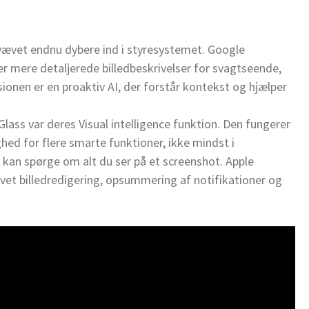
ævet endnu dybere ind i styresystemet. Google
er mere detaljerede billedbeskrivelser for svagtseende,
ionen er en proaktiv AI, der forstår kontekst og hjælper
lass var deres Visual intelligence funktion. Den fungerer
ghed for flere smarte funktioner, ikke mindst i
kan spørge om alt du ser på et screenshot. Apple
et billedredigering, opsummering af notifikationer og