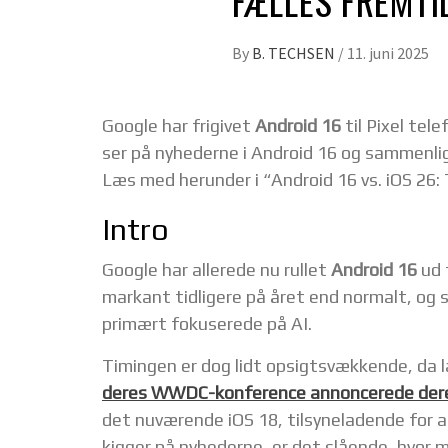
FÆLLES FREMTI
By
B. TECHSEN
/
11. juni 2025
Google har frigivet
Android 16
til Pixel tel
ser på nyhederne i Android 16 og sammenli
Læs med herunder i “Android 16 vs. iOS 26: 
Intro
Google har allerede nu rullet
Android 16
ud 
markant tidligere på året end normalt, og 
primært fokuserede på AI.
Timingen er dog lidt opsigtsvækkende, da
deres WWDC-konference annoncerede der
det nuværende iOS 18, tilsyneladende for a
kigger på nyhederne, er det slående, hvor 