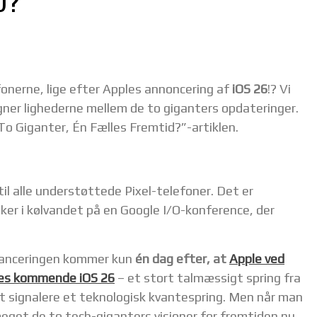
D?
efonerne, lige efter Apples annoncering af
iOS 26
!? Vi
gner lighederne mellem de to giganters opdateringer.
To Giganter, Én Fælles Fremtid?”-artiklen.
til alle understøttede Pixel-telefoner. Det er
sker i kølvandet på en Google I/O-konference, der
 lanceringen kommer kun
én dag efter, at
Apple ved
es kommende iOS 26
– et stort talmæssigt spring fra
t signalere et teknologisk kvantespring. Men når man
meget de to tech-giganters visioner for fremtiden nu