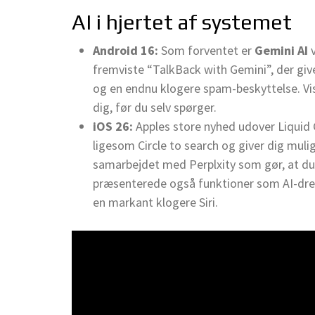
AI i hjertet af systemet
Android 16:
Som forventet er
Gemini AI
v
fremviste “TalkBack with Gemini”, der giv
og en endnu klogere spam-beskyttelse. Vis
dig, før du selv spørger.
iOS 26:
Apples store nyhed udover Liquid G
ligesom Circle to search og giver dig muli
samarbejdet med Perplxity som gør, at du 
præsenterede også funktioner som AI-drev
en markant klogere Siri.