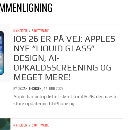
AMMENLIGNING
NYHEDER
/
SOFTWARE
IOS 26 ER PÅ VEJ: APPLES
NYE “LIQUID GLASS”
DESIGN, AI-
OPKALDSSCREENING OG
MEGET MERE!
BY
OSCAR TECHSEN
17. JUNI 2025
/
Apple har netop løftet sløret for iOS 26, den næste
store opdatering til iPhone og
NYHEDER
/
SOFTWARE