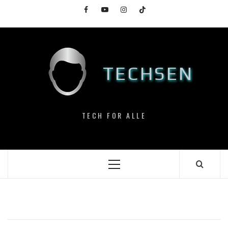
Skip
Facebook
YouTube
Instagram
TikTok
to
content
TECHSEN
TECH FOR ALLE
Primary
Menu