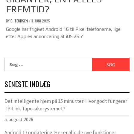
FREMTID?
BY
B. TECHSEN
11. JUNI 2025
/
Google har frigivet Android 16 til Pixel telefonerne, lige
efter Apples annoncering af iOS 26!?
Søg
efter:
SENESTE INDLÆG
Det intelligente hjem på 15 minutter: Hvor godt fungerer
TP-Link Tapo-økosystemet?
5. august 2026
Android 17 opdatering: Her er alle de nye funktioner