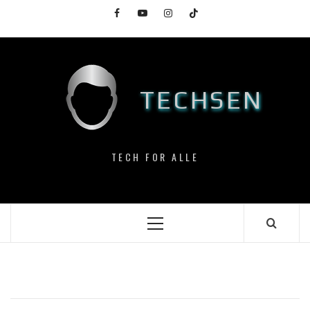
Skip
Facebook
YouTube
Instagram
TikTok
to
content
TECHSEN
TECH FOR ALLE
Primary
Menu