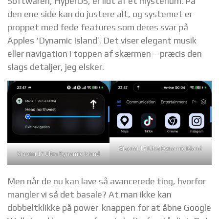
Softwaren, HyperOS, er lidt af et mysterium. På
den ene side kan du justere alt, og systemet er
proppet med fede features som deres svar på
Apples ‘Dynamic Island’. Det viser elegant musik
eller navigation i toppen af skærmen – præcis den
slags detaljer, jeg elsker.
Xiaomi 17 Ultra Dynamic Island
Xiaomi 17 Ultra Dynamic Island
Men når de nu kan lave så avancerede ting, hvorfor
mangler vi så det basale? At man ikke kan
dobbeltklikke på power-knappen for at åbne Google