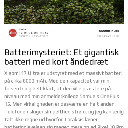
Batterimysteriet: Et gigantisk
batteri med kort åndedræt
Xiaomi 17 Ultra er udstyret med et massivt batteri
på cirka 6000 mAh. Med den kapacitet var min
forventning helt klart, at den ville præstere på
niveau med min anmelderkollega Samuels OnePlus
15. Men virkeligheden er desværre en helt anden.
Telefonen sluger simpelthen strøm, og jeg kan ærlig
talt ikke regne ud hvorfor. I praksis læner
batterioplevelsen sig meget mere op ad Pixel 10 Pro