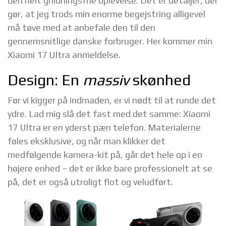
den helt gnidningsfrie oplevelse. Det er detaljer, der
gør, at jeg trods min enorme begejstring alligevel
må tøve med at anbefale den til den
gennemsnitlige danske forbruger. Her kommer min
Xiaomi 17 Ultra anmeldelse.
Design: En
massiv
skønhed
Før vi kigger på indmaden, er vi nødt til at runde det
ydre. Lad mig slå det fast med det samme: Xiaomi
17 Ultra er en yderst pæn telefon. Materialerne
føles eksklusive, og når man klikker det
medfølgende kamera-kit på, går det hele op i en
højere enhed – det er ikke bare professionelt at se
på, det er også utroligt flot og veludført.