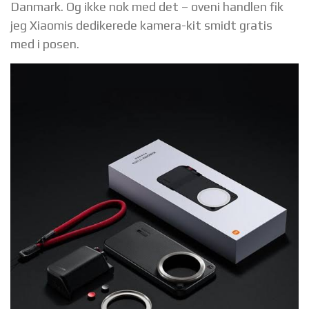
Danmark. Og ikke nok med det – oveni handlen fik
jeg Xiaomis dedikerede kamera-kit smidt gratis
med i posen.