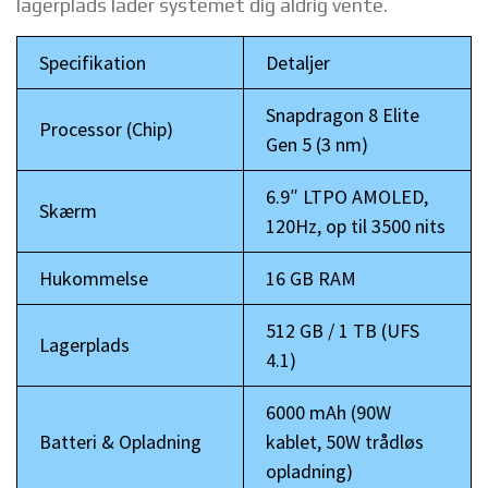
lagerplads lader systemet dig aldrig vente.
Specifikation
Detaljer
Snapdragon 8 Elite
Processor (Chip)
Gen 5 (3 nm)
6.9″ LTPO AMOLED,
Skærm
120Hz, op til 3500 nits
Hukommelse
16 GB RAM
512 GB / 1 TB (UFS
Lagerplads
4.1)
6000 mAh (90W
Batteri & Opladning
kablet, 50W trådløs
opladning)