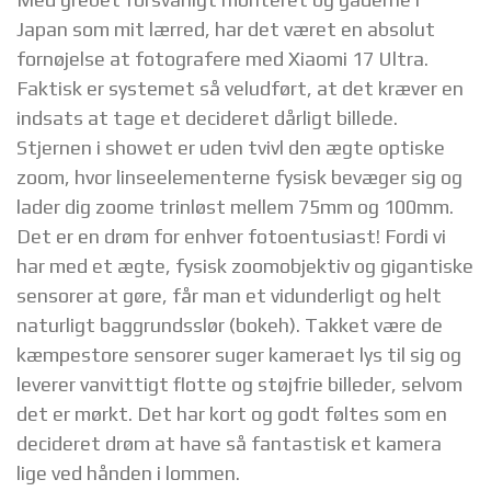
Japan som mit lærred, har det været en absolut
fornøjelse at fotografere med Xiaomi 17 Ultra.
Faktisk er systemet så veludført, at det kræver en
indsats at tage et decideret dårligt billede.
Stjernen i showet er uden tvivl den ægte optiske
zoom, hvor linseelementerne fysisk bevæger sig og
lader dig zoome trinløst mellem 75mm og 100mm.
Det er en drøm for enhver fotoentusiast! Fordi vi
har med et ægte, fysisk zoomobjektiv og gigantiske
sensorer at gøre, får man et vidunderligt og helt
naturligt baggrundsslør (bokeh). Takket være de
kæmpestore sensorer suger kameraet lys til sig og
leverer vanvittigt flotte og støjfrie billeder, selvom
det er mørkt. Det har kort og godt føltes som en
decideret drøm at have så fantastisk et kamera
lige ved hånden i lommen.