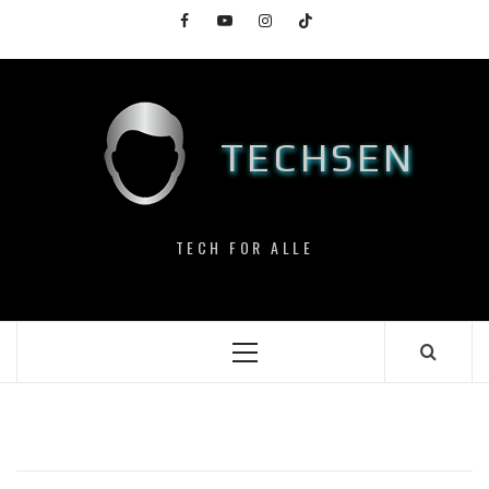
Skip
Facebook
YouTube
Instagram
TikTok
to
content
TECHSEN
TECH FOR ALLE
Primary
Menu