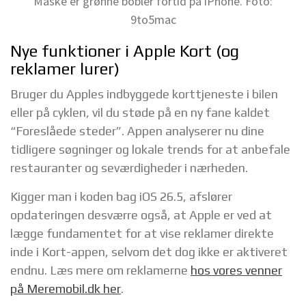
Måske er grønne bobler fortid på iPhone. Foto:
9to5mac
Nye funktioner i Apple Kort (og
reklamer lurer)
Bruger du Apples indbyggede korttjeneste i bilen
eller på cyklen, vil du støde på en ny fane kaldet
“Foreslåede steder”. Appen analyserer nu dine
tidligere søgninger og lokale trends for at anbefale
restauranter og seværdigheder i nærheden.
Kigger man i koden bag iOS 26.5, afslører
opdateringen desværre også, at Apple er ved at
lægge fundamentet for at vise reklamer direkte
inde i Kort-appen, selvom det dog ikke er aktiveret
endnu. Læs mere om reklamerne
hos vores venner
på Meremobil.dk her
.