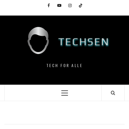
Skip
Facebook
YouTube
Instagram
TikTok
to
content
TECHSEN
TECH FOR ALLE
Primary
Menu