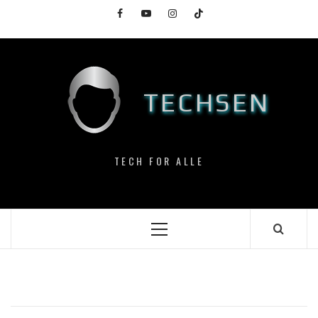
Skip
Facebook
YouTube
Instagram
TikTok
to
content
TECHSEN
TECH FOR ALLE
Primary
Menu