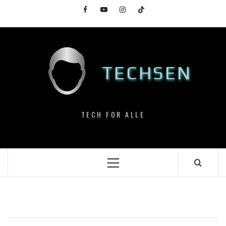
Skip
Facebook
YouTube
Instagram
TikTok
to
content
TECHSEN
TECH FOR ALLE
Primary
Menu