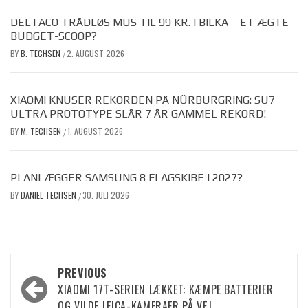
DELTACO TRÅDLØS MUS TIL 99 KR. I BILKA – ET ÆGTE
BUDGET-SCOOP?
BY
B. TECHSEN
2. AUGUST 2026
/
XIAOMI KNUSER REKORDEN PÅ NÜRBURGRING: SU7
ULTRA PROTOTYPE SLÅR 7 ÅR GAMMEL REKORD!
BY
M. TECHSEN
1. AUGUST 2026
/
PLANLÆGGER SAMSUNG 8 FLAGSKIBE I 2027?
BY
DANIEL TECHSEN
30. JULI 2026
/
Post
PREVIOUS
XIAOMI 17T-SERIEN LÆKKET: KÆMPE BATTERIER
navigation
OG VILDE LEICA-KAMERAER PÅ VEJ