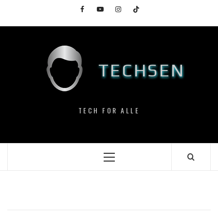
Skip
Facebook
YouTube
Instagram
TikTok
to
content
TECHSEN
TECH FOR ALLE
Primary
Menu