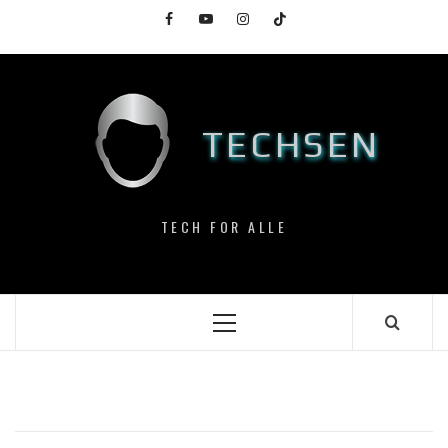
Skip
Facebook
YouTube
Instagram
TikTok
to
content
TECHSEN
TECH FOR ALLE
Primary
Menu