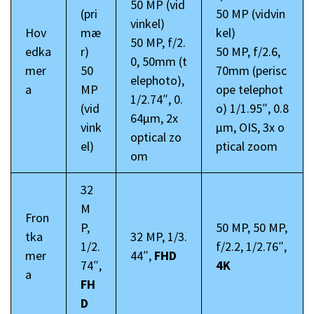
50 MP (vid
(pri
50 MP (vidvin
vinkel)
Hov
mæ
kel)
50 MP, f/2.
edka
r)
50 MP, f/2.6,
0, 50mm (t
mer
50
70mm (perisc
elephoto),
a
MP
ope telephot
1/2.74″, 0.
(vid
o) 1/1.95″, 0.8
64µm, 2x
vink
µm, OIS, 3x o
optical zo
el)
ptical zoom
om
32
M
Fron
P,
50 MP, 50 MP,
tka
32 MP, 1/3.
1/2.
f/2.2, 1/2.76″,
mer
44″,
FHD
74″,
4K
a
FH
D