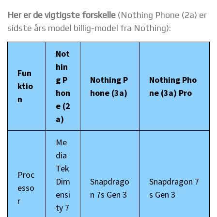
Her er de vigtigste forskelle
(Nothing Phone (2a) er
sidste års model billig-model fra Nothing):
Not
hin
Fun
g P
Nothing P
Nothing Pho
ktio
hon
hone (3a)
ne (3a) Pro
n
e (2
a)
Me
dia
Tek
Proc
Dim
Snapdrago
Snapdragon 7
esso
ensi
n 7s Gen 3
s Gen 3
r
ty 7