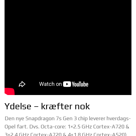
Ydelse – kræfter nok
Den nye Snapdragon 7s Gen 3 chip leverer hverdags-
Opel fart. Dvs. Octa-core: 1×2.5 GHz Cortex-A720 &
3×2.4 GHz Cortex-A720 & 4×1.8 GHz Cortex-A520)