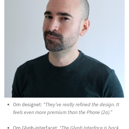
Om designet:
“They’ve really refined the design. It
feels even more premium than the Phone (2a).”
Om Glyph-interfacet:
“The Glyph Interface is back,