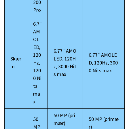
200
Pro
6.7″
AM
OL
ED,
6.77″ AMO
120
6.77″ AMOLE
Skær
LED, 120H
Hz,
D, 120Hz, 300
m
z, 3000 Nit
120
0 Nits max
s max
0 Ni
ts
ma
x
50 MP (pri
50
50 MP (primæ
mær)
MP
r)