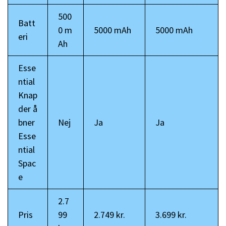
500
Batt
0 m
5000 mAh
5000 mAh
eri
Ah
Esse
ntial
Knap
der å
bner
Nej
Ja
Ja
Esse
ntial
Spac
e
2.7
Pris
99
2.749 kr.
3.699 kr.