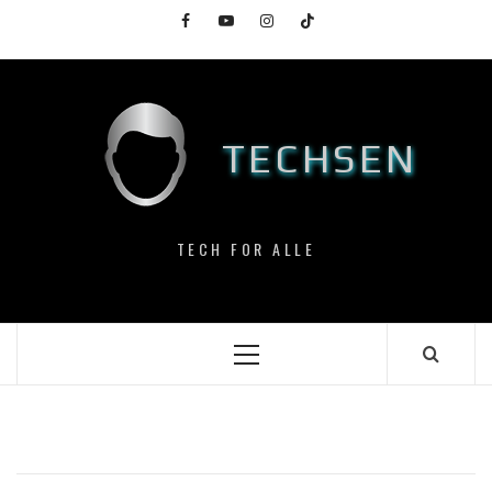
Skip
Facebook
YouTube
Instagram
TikTok
to
content
TECHSEN
TECH FOR ALLE
Primary
Menu