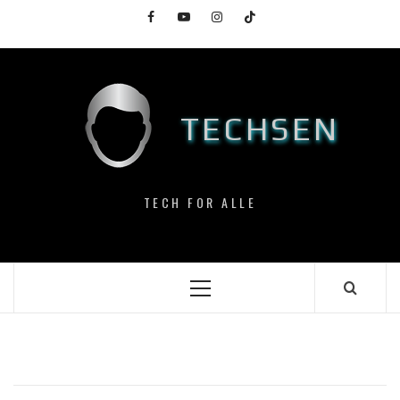
Skip
Facebook
YouTube
Instagram
TikTok
to
content
TECHSEN
TECH FOR ALLE
Primary
Menu