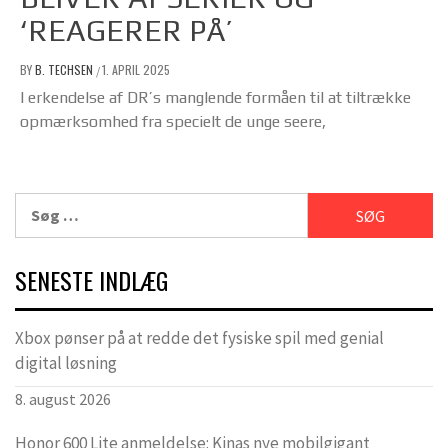
‘REAGERER PÅ’
BY
B. TECHSEN
1. APRIL 2025
/
I erkendelse af DR’s manglende formåen til at tiltrække
opmærksomhed fra specielt de unge seere,
Søg
efter:
SENESTE INDLÆG
Xbox pønser på at redde det fysiske spil med genial
digital løsning
8. august 2026
Honor 600 Lite anmeldelse: Kinas nye mobilgigant