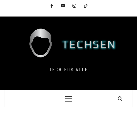
Skip
Facebook
YouTube
Instagram
TikTok
to
content
TECHSEN
TECH FOR ALLE
Primary
Menu