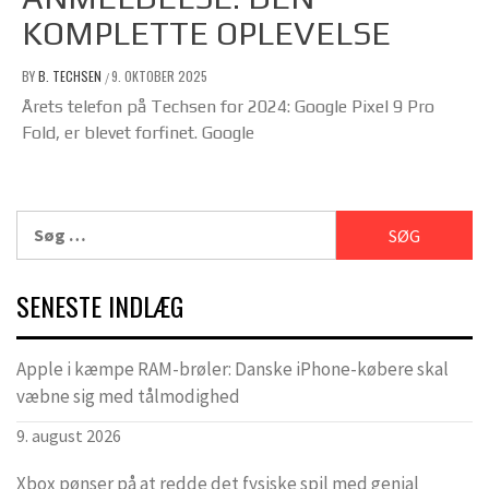
KOMPLETTE OPLEVELSE
BY
B. TECHSEN
9. OKTOBER 2025
/
Årets telefon på Techsen for 2024: Google Pixel 9 Pro
Fold, er blevet forfinet. Google
Søg
efter:
SENESTE INDLÆG
Apple i kæmpe RAM-brøler: Danske iPhone-købere skal
væbne sig med tålmodighed
9. august 2026
Xbox pønser på at redde det fysiske spil med genial