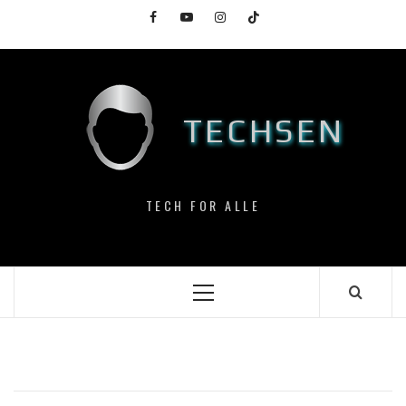
Skip
Facebook
YouTube
Instagram
TikTok
to
content
TECHSEN
TECH FOR ALLE
Primary
Menu