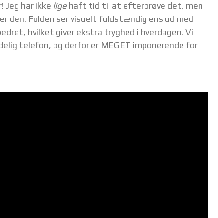
r! Jeg har ikke
lige
haft tid til at efterprøve det, men
ker den. Folden ser visuelt fuldstændig ens ud med
dret, hvilket giver ekstra tryghed i hverdagen. Vi
ndelig telefon, og derfor er MEGET imponerende for