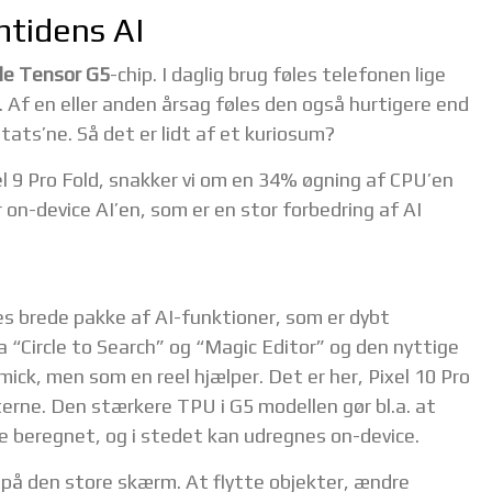
mtidens AI
le Tensor G5
-chip. I daglig brug føles telefonen lige
. Af en eller anden årsag føles den også hurtigere end
stats’ne. Så det er lidt af et kuriosum?
xel 9 Pro Fold, snakker vi om en 34% øgning af CPU’en
on-device AI’en, som er en stor forbedring af AI
les brede pakke af AI-funktioner, som er dybt
ra “Circle to Search” og “Magic Editor” og den nyttige
ick, men som en reel hjælper. Det er her, Pixel 10 Pro
nterne. Den stærkere TPU i G5 modellen gør bl.a. at
ive beregnet, og i stedet kan udregnes on-device.
 på den store skærm. At flytte objekter, ændre