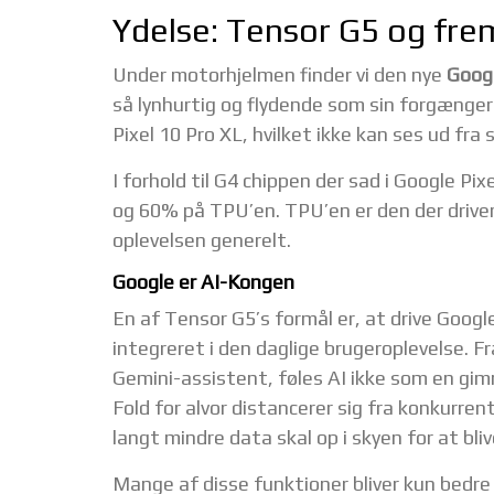
Ydelse: Tensor G5 og fre
Under motorhjelmen finder vi den nye
Goog
så lynhurtig og flydende som sin forgænger
Pixel 10 Pro XL, hvilket ikke kan ses ud fra 
I forhold til G4 chippen der sad i Google Pi
og 60% på TPU’en. TPU’en er den der driver 
oplevelsen generelt.
Google er AI-Kongen
En af Tensor G5’s formål er, at drive Goog
integreret i den daglige brugeroplevelse. F
Gemini-assistent, føles AI ikke som en gimm
Fold for alvor distancerer sig fra konkurre
langt mindre data skal op i skyen for at bl
Mange af disse funktioner bliver kun bedre