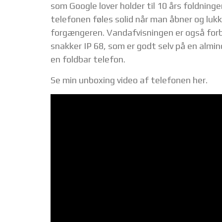
som Google lover holder til 10 års foldninge
telefonen føles solid når man åbner og luk
forgængeren. Vandafvisningen er også forbe
snakker IP 68, som er godt selv på en almi
en foldbar telefon.
Se min unboxing video af telefonen her.