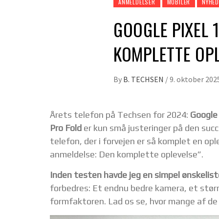
ANMELDELSER
MOBILER
NYHED
GOOGLE PIXEL 
KOMPLETTE OP
By
B. TECHSEN
/
9. oktober 202
Årets telefon på Techsen for 2024:
Google 
Pro Fold
er kun små justeringer på den suc
telefon, der i forvejen er så komplet en opl
anmeldelse: Den komplette oplevelse”.
Inden testen havde jeg en simpel ønskelist
forbedres: Et endnu bedre kamera, et større
formfaktoren. Lad os se, hvor mange af de 