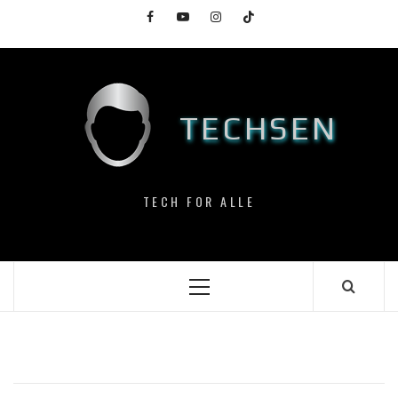
Skip
Facebook
YouTube
Instagram
TikTok
to
content
TECHSEN
TECH FOR ALLE
Primary
Menu