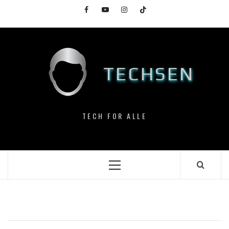
Skip
Facebook
YouTube
Instagram
TikTok
to
content
TECHSEN
TECH FOR ALLE
Primary
Menu