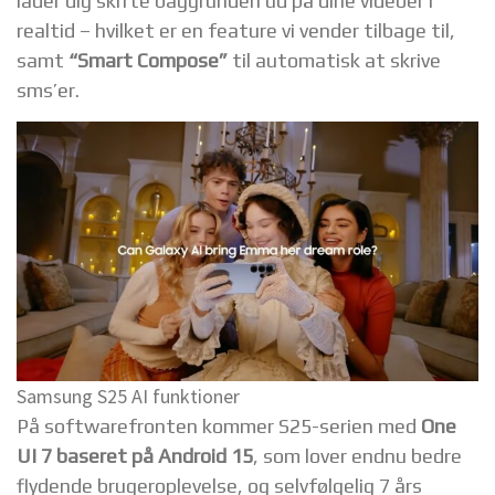
lader dig skifte baggrunden ud på dine videoer i
realtid – hvilket er en feature vi vender tilbage til,
samt
“Smart Compose”
til automatisk at skrive
sms’er.
Samsung S25 AI funktioner
På softwarefronten kommer S25-serien med
One
UI 7 baseret på Android 15
, som lover endnu bedre
flydende brugeroplevelse, og selvfølgelig 7 års