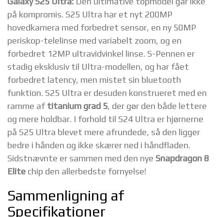
Galaxy S25 Ultra:
Den ultimative topmodel går ikke
på kompromis. S25 Ultra har et nyt 200MP
hovedkamera med forbedret sensor, en ny 50MP
periskop-telelinse med variabelt zoom, og en
forbedret 12MP ultravidvinkel linse. S-Pennen er
stadig eksklusiv til Ultra-modellen, og har fået
forbedret latency, men mistet sin bluetooth
funktion. S25 Ultra er desuden konstrueret med en
ramme af
titanium grad 5
, der gør den både lettere
og mere holdbar. I forhold til S24 Ultra er hjørnerne
på S25 Ultra blevet mere afrundede, så den ligger
bedre i hånden og ikke skærer ned i håndfladen.
Sidstnævnte er sammen med den nye
Snapdragon 8
Elite
chip den allerbedste fornyelse!
Sammenligning af
Specifikationer