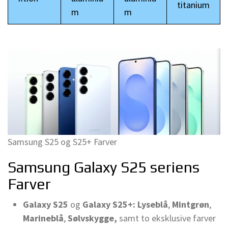
titanium
m
m
Samsung S25 og S25+ Farver
Samsung Galaxy S25 seriens
Farver
Galaxy S25
og
Galaxy S25+:
Lyseblå
,
Mintgrøn
,
Marineblå
,
Sølvskygge,
samt to eksklusive farver