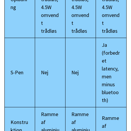
ng
4.5W
4.5W
4.5W
omvend
omvend
omvend
t
t
t
trådløs
trådløs
trådløs
Ja
(forbedr
et
latency,
S-Pen
Nej
Nej
men
minus
bluetoo
th)
Ramme
Ramme
Ramme
Konstru
af
af
af
ktion
aluminiu
aluminiu