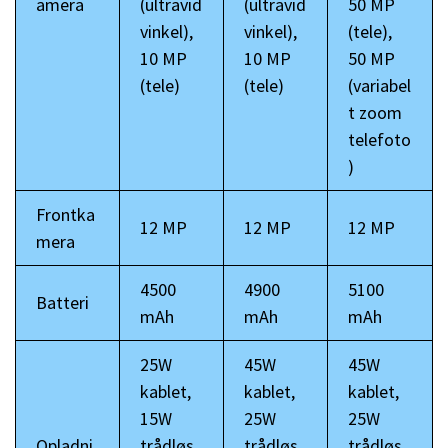
amera
(ultravid
(ultravid
50 MP
vinkel),
vinkel),
(tele),
10 MP
10 MP
50 MP
(tele)
(tele)
(variabel
t zoom
telefoto
)
Frontka
12 MP
12 MP
12 MP
mera
4500
4900
5100
Batteri
mAh
mAh
mAh
25W
45W
45W
kablet,
kablet,
kablet,
15W
25W
25W
Opladni
trådløs,
trådløs,
trådløs,