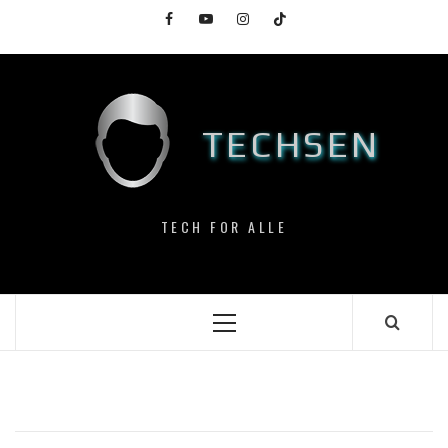
Skip
Facebook
YouTube
Instagram
TikTok
to
content
TECHSEN
TECH FOR ALLE
Primary
Menu