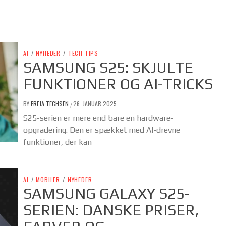
AI
/
NYHEDER
/
TECH TIPS
SAMSUNG S25: SKJULTE
FUNKTIONER OG AI-TRICKS
BY
FREJA TECHSEN
26. JANUAR 2025
/
S25-serien er mere end bare en hardware-
opgradering. Den er spækket med AI-drevne
funktioner, der kan
AI
/
MOBILER
/
NYHEDER
SAMSUNG GALAXY S25-
SERIEN: DANSKE PRISER,