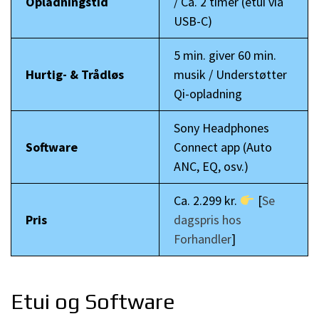
Opladningstid
/ Ca. 2 timer (etui via
USB-C)
5 min. giver 60 min.
Hurtig- & Trådløs
musik / Understøtter
Qi-opladning
Sony Headphones
Software
Connect app (Auto
ANC, EQ, osv.)
Ca. 2.299 kr.
[
Se
Pris
dagspris hos
Forhandler
]
Etui og Software