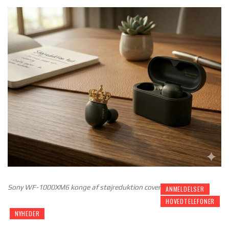
Sony WF-1000XM6 konge af støjreduktion cover
ANMELDELSER
HOVEDTELEFONER
NYHEDER