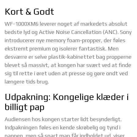
Kort & Godt
WF-1000XM6 leverer noget af markedets absolut
bedste lyd og Active Noise Cancellation (ANC). Sony
introducerer nye memory foam-propper, der føles
ekstremt premium og isolerer fantastisk. Men
desværre er selve plastik-kabinettet bag propperne
blevet så massivt, at kongen har svært ved at finde
sig til rette i øret uden at presse og gøre ondt ved
længere tids brug.
Udpakning: Kongelige klæder i
billigt pap
Audiensen hos kongen starter lidt besynderligt.
Indpakningen føles en kende skrøbelig og tynd i
pappen, men så snart man får indholdet ud, viser