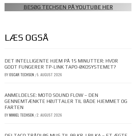
BESØG TECHSEN PÅ YOUTUBE HER
LÆS OGSÅ
DET INTELLIGENTE HJEM PÅ 15 MINUTTER: HVOR
GODT FUNGERER TP-LINK TAPO-ØKOSYSTEMET?
BY
OSCAR TECHSEN
5. AUGUST 2026
/
ANMELDELSE: MOTO SOUND FLOW – DEN
GENNEMTÆNKTE HØJTTALER TIL BÅDE HJEMMET OG
FARTEN
BY
MIKKEL TECHSEN
2. AUGUST 2026
/
DELTACO TRÅDLØS MUS TIL 99 KR. I BILKA – ET ÆGTE