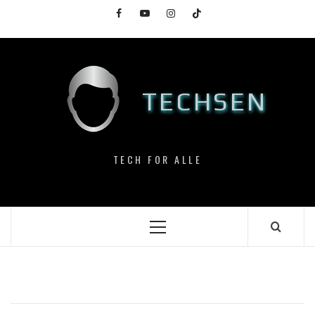
Skip
Facebook
YouTube
Instagram
TikTok
to
content
TECHSEN
TECH FOR ALLE
Primary
Menu