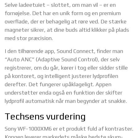
Selve ladeetuiet – slottet, om man vil – er en
fornøjelse. Det har en unik form og en premium
overflade, der er behagelig at røre ved. De stærke
magneter sikrer, at dine buds altid klikker på plads
med stor præcision.
I den tilhørende app, Sound Connect, finder man
“Auto ANC” (Adaptive Sound Control), der selv
registrerer, om du går, kører i tog eller sidder stille
på kontoret, og intelligent justerer lydprofilen
derefter. Det fungerer upåklageligt. Appen
understøtter enda også en funktion der skifter
lydprofil automatisk når man begynder at snakke.
Techsens vurdering
Sony WF-1000XM6 er et produkt fuld af kontraster.
Kongen leverer markedets måske bedste skum-