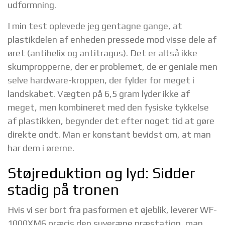
udformning.
I min test oplevede jeg gentagne gange, at
plastikdelen af enheden pressede mod visse dele af
øret (antihelix og antitragus). Det er altså ikke
skumpropperne, der er problemet, de er geniale men
selve hardware-kroppen, der fylder for meget i
landskabet. Vægten på 6,5 gram lyder ikke af
meget, men kombineret med den fysiske tykkelse
af plastikken, begynder det efter noget tid at gøre
direkte ondt. Man er konstant bevidst om, at man
har dem i ørerne.
Støjreduktion og lyd: Sidder
stadig på tronen
Hvis vi ser bort fra pasformen et øjeblik, leverer WF-
1000XM6 præcis den suveræne præstation, man