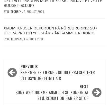
DELTACO TRÅDLØS MUS TIL 99 KR. I BILKA – ET ÆGTE
BUDGET-SCOOP?
BY
B. TECHSEN
2. AUGUST 2026
/
XIAOMI KNUSER REKORDEN PÅ NÜRBURGRING: SU7
ULTRA PROTOTYPE SLÅR 7 ÅR GAMMEL REKORD!
BY
M. TECHSEN
1. AUGUST 2026
/
Post
PREVIOUS
SKÆRMEN ER FJERNET: GOOGLE PRÆSENTERER
navigation
DET USYNLIGE FITBIT AIR
NEXT
SONY WF-1000XM6 ANMELDELSE: KONGEN AF
STØJREDUKTION HAR SPIST OP