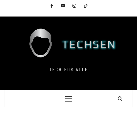
Skip
Facebook
YouTube
Instagram
TikTok
to
content
TECHSEN
TECH FOR ALLE
Primary
Menu