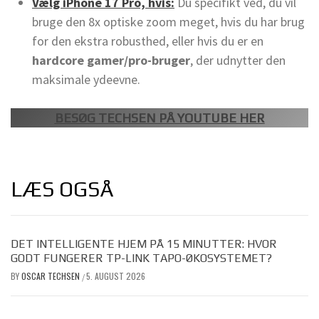
Vælg iPhone 17 Pro, hvis:
Du specifikt ved, du vil
bruge den 8x optiske zoom meget, hvis du har brug
for den ekstra robusthed, eller hvis du er en
hardcore gamer/pro-bruger
, der udnytter den
maksimale ydeevne.
BESØG TECHSEN PÅ YOUTUBE HER
LÆS OGSÅ
DET INTELLIGENTE HJEM PÅ 15 MINUTTER: HVOR
GODT FUNGERER TP-LINK TAPO-ØKOSYSTEMET?
BY
OSCAR TECHSEN
5. AUGUST 2026
/