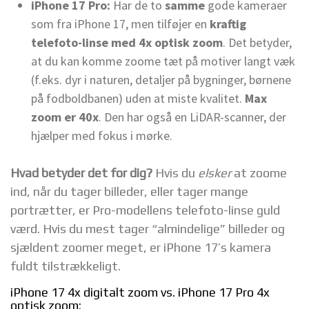
iPhone 17 Pro:
Har de to
samme
gode kameraer
som fra iPhone 17, men tilføjer en
kraftig
telefoto-linse med 4x optisk zoom
. Det betyder,
at du kan komme zoome tæt på motiver langt væk
(f.eks. dyr i naturen, detaljer på bygninger, børnene
på fodboldbanen) uden at miste kvalitet.
Max
zoom er 40x
. Den har også en
LiDAR-scanner, der
hjælper med fokus i mørke.
Hvad betyder det for dig?
Hvis du
elsker
at zoome
ind, når du tager billeder, eller tager mange
portrætter, er Pro-modellens telefoto-linse guld
værd. Hvis du mest tager “almindelige” billeder og
sjældent zoomer meget, er iPhone 17’s kamera
fuldt tilstrækkeligt.
iPhone 17 4x digitalt zoom vs. iPhone 17 Pro 4x
optisk zoom: