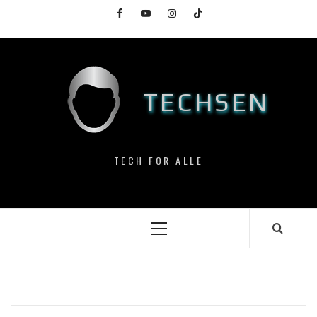
Skip
Facebook
YouTube
Instagram
TikTok
to
content
TECHSEN
TECH FOR ALLE
Primary
Menu