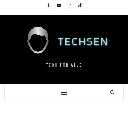
Skip
Facebook
YouTube
Instagram
TikTok
to
content
TECHSEN
TECH FOR ALLE
Primary
Menu