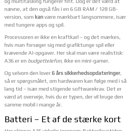
og multitasking fungerer fint. Dog er det værd at
nævne, at den også fås i en 6 GB RAM / 128 GB-
version, som
kan
være mærkbart langsommere, især
med tungere apps og spil.
Processoren er ikke en kraftkarl – og det mærkes,
hvis man forsøger sig med grafiktunge spil eller
krævende AI-opgaver. Her skal man være realistisk:
A36 er en
budgettelefon
, ikke en mini-gamer.
Og selvom den lover
6 års sikkerhedsopdateringer
,
så er spørgsmålet, om hardwaren kan følge med i så
lang tid – især med stigende softwarekrav. Det er
værd at overveje, hvis du er typen, der vil bruge den
samme mobil i mange år.
Batteri – Et af de stærke kort
Her skinner A36 virkelig igennem: Batterilevetiden