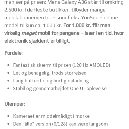
man ser på prisen: Mens Galaxy A36 står til omkring
2.500 kr. i de fleste butikker, tilbyder mange
mobilabonnementer – som f.eks. YouSee – denne
model til kun ca. 1.000 kr.
For 1.000 kr. får man
virkelig
meget
mobil for pengene – især i en tid, hvor
elektronik sjældent er billigt.
Fordele
:
Fantastisk skærm til prisen (120 Hz AMOLED)
Let og behagelig, trods størrelsen
Lang batteritid og hurtig opladning
Stabil og gennemarbejdet One UI-oplevelse
Ulemper
:
Kameraet er middelmådigt i mørke
Den “lille” version (6/128) kan være langsom