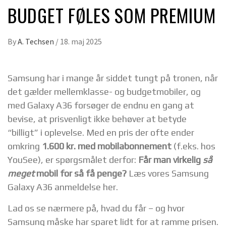
BUDGET FØLES SOM PREMIUM
By
A. Techsen
/
18. maj 2025
Samsung har i mange år siddet tungt på tronen, når
det gælder mellemklasse- og budgetmobiler, og
med Galaxy A36 forsøger de endnu en gang at
bevise, at prisvenligt ikke behøver at betyde
“billigt” i oplevelse. Med en pris der ofte ender
omkring
1.600 kr. med mobilabonnement
(f.eks. hos
YouSee), er spørgsmålet derfor:
Får man virkelig
så
meget
mobil for så få penge?
Læs vores Samsung
Galaxy A36 anmeldelse her.
Lad os se nærmere på, hvad du får – og hvor
Samsung måske har sparet lidt for at ramme prisen.