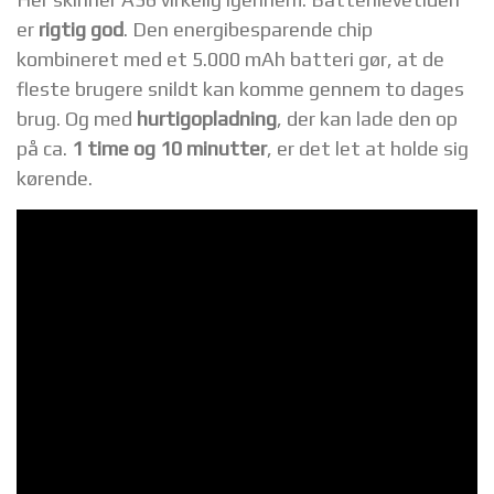
er
rigtig god
. Den energibesparende chip
kombineret med et 5.000 mAh batteri gør, at de
fleste brugere snildt kan komme gennem to dages
brug. Og med
hurtigopladning
, der kan lade den op
på ca.
1 time og 10 minutter
, er det let at holde sig
kørende.