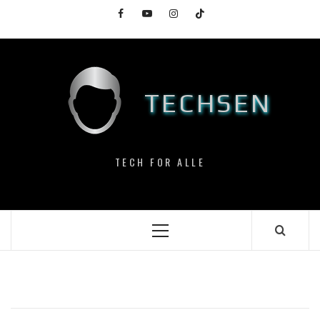
Skip
Facebook
YouTube
Instagram
TikTok
to
content
TECHSEN
TECH FOR ALLE
Primary
Menu