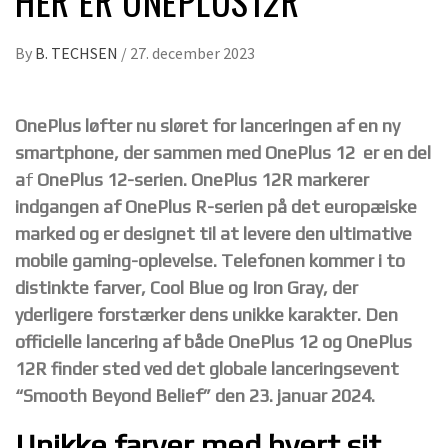
HER ER ONEPLUS12R
By
B. TECHSEN
/
27. december 2023
OnePlus løfter nu sløret for lanceringen af en ny
smartphone, der sammen med OnePlus 12 er en del
a
f
OnePlus 12-serien.
OnePlus 12R markerer
indgangen af OnePlus R-serien på det europæiske
marked og er designet til at levere den ultimative
mobile gaming-oplevelse. Telefonen kommer i to
distinkte farver, Cool Blue og Iron Gray, der
yderligere forstærker dens unikke karakter. Den
officielle lancering af både OnePlus 12 og OnePlus
12R finder sted ved det globale lanceringsevent
“Smooth Beyond Belief” den 23. januar 2024.
Unikke farver med hvert sit