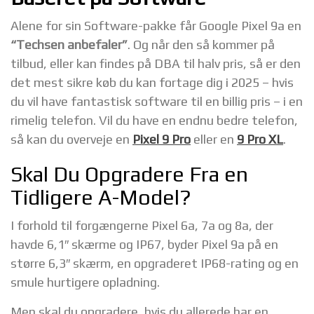
Alene for sin Software-pakke får Google Pixel 9a en
“Techsen anbefaler”
. Og når den så kommer på
tilbud, eller kan findes på DBA til halv pris, så er den
det mest sikre køb du kan fortage dig i 2025 – hvis
du vil have fantastisk software til en billig pris – i en
rimelig telefon. Vil du have en endnu bedre telefon,
så kan du overveje en
Pixel 9 Pro
eller en
9 Pro XL
.
Skal Du Opgradere Fra en
Tidligere A-Model?
I forhold til forgængerne Pixel 6a, 7a og 8a, der
havde 6,1″ skærme og IP67, byder Pixel 9a på en
større 6,3″ skærm, en opgraderet IP68-rating og en
smule hurtigere opladning.
Men skal du opgradere, hvis du allerede har en