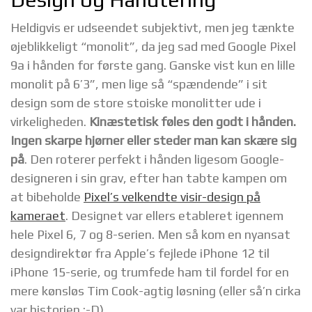
Heldigvis er udseendet subjektivt, men jeg tænkte
øjeblikkeligt “monolit”, da jeg sad med Google Pixel
9a i hånden for første gang. Ganske vist kun en lille
monolit på 6’3”, men lige så “spændende” i sit
design som de store stoiske monolitter ude i
virkeligheden.
Kinæstetisk føles den godt i hånden.
Ingen skarpe hjørner eller steder man kan skære sig
på
. Den roterer perfekt i hånden ligesom Google-
designeren i sin grav, efter han tabte kampen om
at bibeholde
Pixel’s velkendte visir-design på
kameraet
. Designet var ellers etableret igennem
hele Pixel 6, 7 og 8-serien. Men så kom en nyansat
designdirektør fra Apple’s fejlede iPhone 12 til
iPhone 15-serie, og trumfede ham til fordel for en
mere kønsløs Tim Cook-agtig løsning (eller så’n cirka
var historien ;-D).