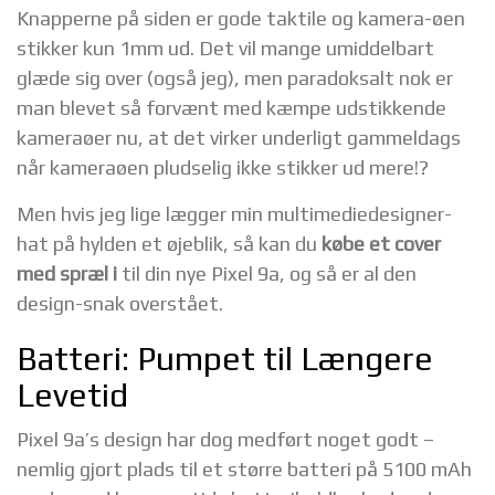
Knapperne på siden er gode taktile og kamera-øen
stikker kun 1mm ud. Det vil mange umiddelbart
glæde sig over (også jeg), men paradoksalt nok er
man blevet så forvænt med kæmpe udstikkende
kameraøer nu, at det virker underligt gammeldags
når kameraøen pludselig ikke stikker ud mere!?
Men hvis jeg lige lægger min multimediedesigner-
hat på hylden et øjeblik, så kan du
købe et cover
med spræl i
til din nye Pixel 9a, og så er al den
design-snak overstået.
Batteri: Pumpet til Længere
Levetid
Pixel 9a’s design har dog medført noget godt –
nemlig gjort plads til et større batteri på 5100 mAh