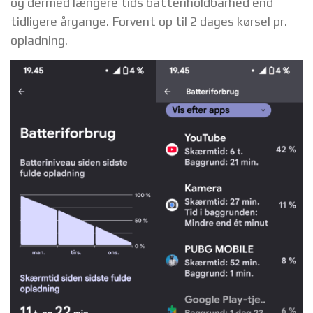
og dermed længere tids batteriholdbarhed end
tidligere årgange. Forvent op til 2 dages kørsel pr.
opladning.