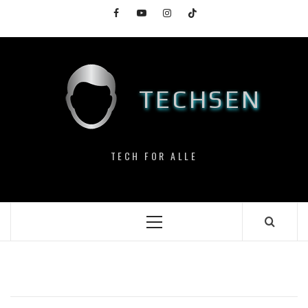
Skip
Facebook
YouTube
Instagram
TikTok
to
content
TECHSEN
TECH FOR ALLE
Primary
Menu