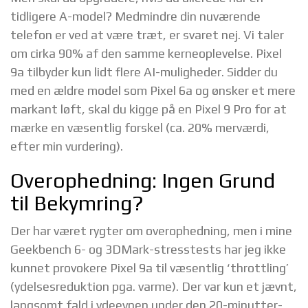
tidligere A-model? Medmindre din nuværende
telefon er ved at være træt, er svaret nej. Vi taler
om cirka 90% af den samme kerneoplevelse. Pixel
9a tilbyder kun lidt flere AI-muligheder. Sidder du
med en ældre model som Pixel 6a og ønsker et mere
markant løft, skal du kigge på en Pixel 9 Pro for at
mærke en væsentlig forskel (ca. 20% merværdi,
efter min vurdering).
Overophedning: Ingen Grund
til Bekymring?
Der har været rygter om overophedning, men i mine
Geekbench 6- og 3DMark-stresstests har jeg ikke
kunnet provokere Pixel 9a til væsentlig ‘throttling’
(ydelsesreduktion pga. varme). Der var kun et jævnt,
langsomt fald i ydeevnen under den 20-minutter-