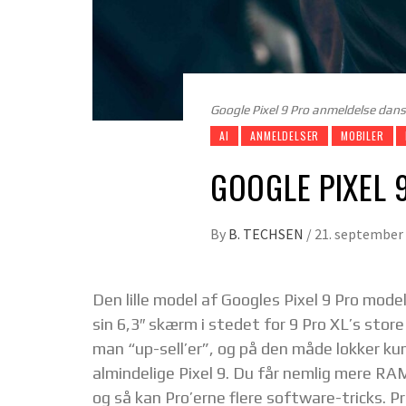
Google Pixel 9 Pro anmeldelse dan
AI
ANMELDELSER
MOBILER
GOOGLE PIXEL 
By
B. TECHSEN
/
21. september
Den lille model af Googles Pixel 9 Pro model
sin 6,3″ skærm i stedet for 9 Pro XL’s sto
man “up-sell’er”, og på den måde lokker ku
almindelige Pixel 9. Du får nemlig mere RAM
og så kan Pro’erne flere software-tricks. Pri