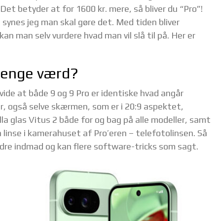
. Det betyder at for 1600 kr. mere, så bliver du “Pro”!
e, synes jeg man skal gøre det. Med tiden bliver
kan man selv vurdere hvad man vil slå til på. Her er
 penge værd?
 vide at både 9 og 9 Pro er identiske hvad angår
r, også selve skærmen, som er i 20:9 aspektet,
illa glas Vitus 2 både for og bag på alle modeller, samt
 linse i kamerahuset af Pro’eren – telefotolinsen. Så
bedre indmad og kan flere software-tricks som sagt.