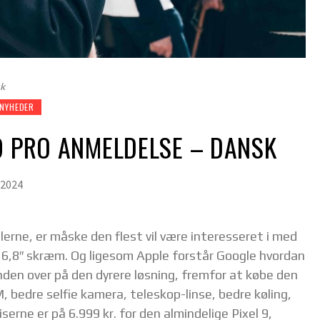
sk
NYHEDER
9 PRO ANMELDELSE – DANSK
 2024
lerne, er måske den flest vil være interesseret i med
re 6,8″ skræm. Og ligesom Apple forstår Google hvordan
nden over på den dyrere løsning, fremfor at købe den
, bedre selfie kamera, teleskop-linse, bedre køling,
serne er på 6.999 kr. for den almindelige Pixel 9,