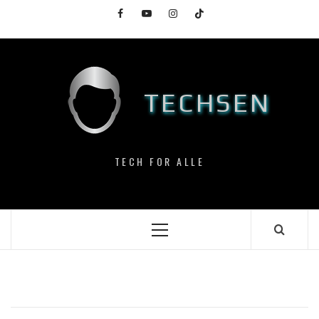
Skip
Facebook
YouTube
Instagram
TikTok
to
content
TECHSEN
TECH FOR ALLE
Primary
Menu