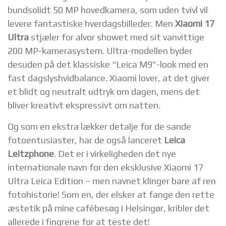
bundsolidt 50 MP hovedkamera, som uden tvivl vil
levere fantastiske hverdagsbilleder. Men
Xiaomi 17
Ultra
stjæler for alvor showet med sit vanvittige
200 MP-kamerasystem. Ultra-modellen byder
desuden på det klassiske “Leica M9”-look med en
fast dagslyshvidbalance. Xiaomi lover, at det giver
et blidt og neutralt udtryk om dagen, mens det
bliver kreativt ekspressivt om natten.
Og som en ekstra lækker detalje for de sande
fotoentusiaster, har de også lanceret
Leica
Leitzphone
. Det er i virkeligheden det nye
internationale navn for den eksklusive Xiaomi 17
Ultra Leica Edition – men navnet klinger bare af ren
fotohistorie! Som en, der elsker at fange den rette
æstetik på mine cafébesøg i Helsingør, kribler det
allerede i fingrene for at teste det!