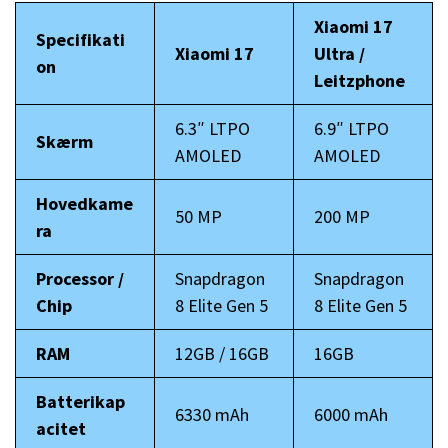
Xiaomi 17
Specifikati
Xiaomi 17
Ultra /
on
Leitzphone
6.3″ LTPO
6.9″ LTPO
Skærm
AMOLED
AMOLED
Hovedkame
50 MP
200 MP
ra
Processor /
Snapdragon
Snapdragon
Chip
8 Elite Gen 5
8 Elite Gen 5
RAM
12GB / 16GB
16GB
Batterikap
6330 mAh
6000 mAh
acitet