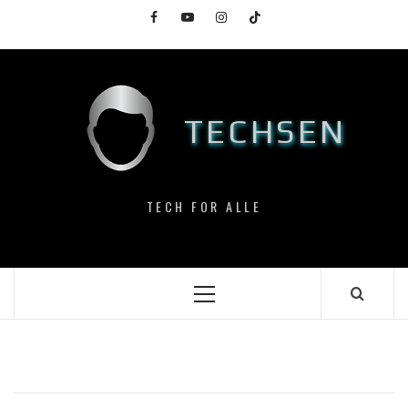
Skip
Facebook
YouTube
Instagram
TikTok
to
content
TECHSEN
TECH FOR ALLE
Primary
Menu