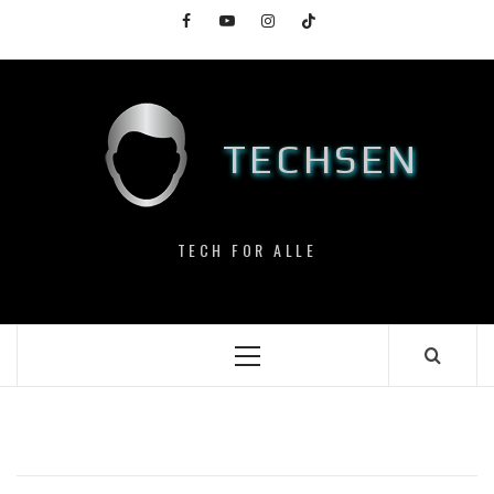
Skip
Facebook
YouTube
Instagram
TikTok
to
content
TECHSEN
TECH FOR ALLE
Primary
Menu