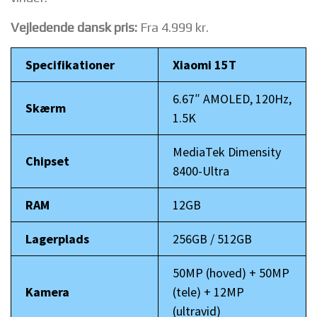
Vejledende dansk pris:
Fra 4.999 kr.
Specifikationer
Xiaomi 15T
6.67″ AMOLED, 120Hz,
Skærm
1.5K
MediaTek Dimensity
Chipset
8400-Ultra
RAM
12GB
Lagerplads
256GB / 512GB
50MP (hoved) + 50MP
Kamera
(tele) + 12MP
(ultravid)