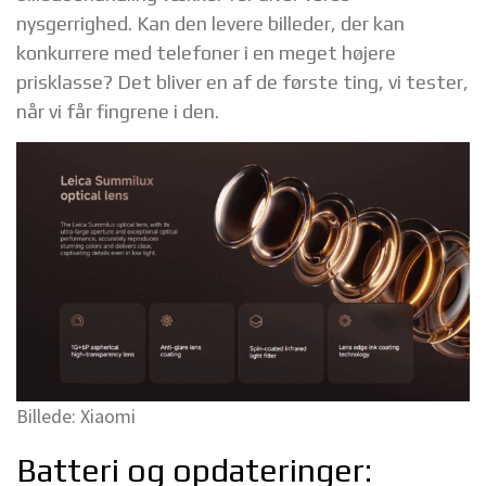
nysgerrighed. Kan den levere billeder, der kan
konkurrere med telefoner i en meget højere
prisklasse? Det bliver en af de første ting, vi tester,
når vi får fingrene i den.
Billede: Xiaomi
Batteri og opdateringer: