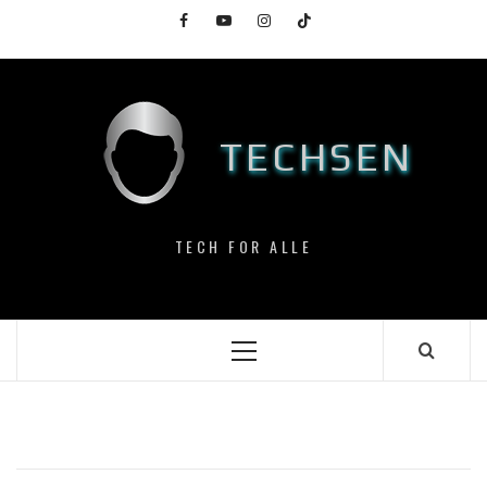
Skip
Facebook
YouTube
Instagram
TikTok
to
content
TECHSEN
TECH FOR ALLE
Primary
Menu