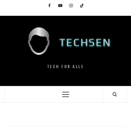
Skip
Facebook
YouTube
Instagram
TikTok
to
content
TECHSEN
TECH FOR ALLE
Primary
Menu