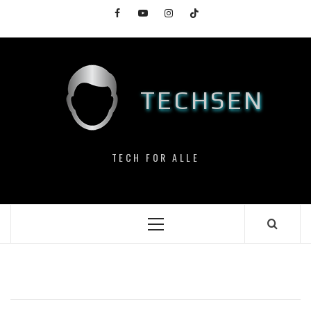
Skip
Facebook
YouTube
Instagram
TikTok
to
content
TECHSEN
TECH FOR ALLE
Primary
Menu