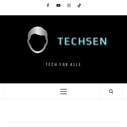
Skip
Facebook
YouTube
Instagram
TikTok
to
content
TECHSEN
TECH FOR ALLE
Primary
Menu