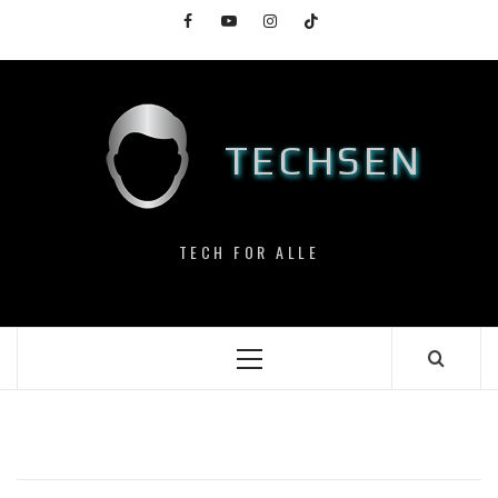
Skip
Facebook
YouTube
Instagram
TikTok
to
content
TECHSEN
TECH FOR ALLE
Primary
Menu